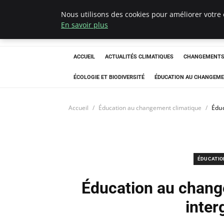
Nous utilisons des cookies pour améliorer votre 
Climatedebtagen
En savoir plus
ACCUEIL
ACTUALITÉS CLIMATIQUES
CHANGEMENTS 
ÉCOLOGIE ET BIODIVERSITÉ
ÉDUCATION AU CHANGEME
Accueil
Éducation au changement climatique
Éduc
ÉDUCATIO
Éducation au chang
inter