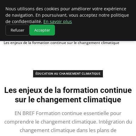
Climatedebtagents
Nous utilisons des cookies pour améliorer votre expérience
de navigation. En poursuivant, vous acceptez notre politique
de confidentialité.
En savoir plus
Refuser
Accepter
Accueil
Éducation au changement climatique
Les enjeux de la formation continue sur le changement climatique
ÉDUCATION AU CHANGEMENT CLIMATIQUE
Les enjeux de la formation continue
sur le changement climatique
EN BREF Formation continue essentielle pour
comprendre le changement climatique. Intégration du
changement climatique dans les plans de