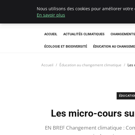
Nous utilisons des cookies pour améliorer votre 
Climatedebtagen
En savoir plus
ACCUEIL
ACTUALITÉS CLIMATIQUES
CHANGEMENTS 
ÉCOLOGIE ET BIODIVERSITÉ
ÉDUCATION AU CHANGEME
Accueil
Éducation au changement climatique
Les 
ÉDUCATIO
Les micro-cours su
EN BREF Changement climatique : Com