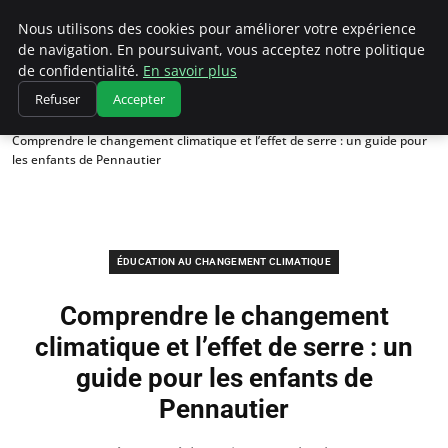
Climatedebtagents
Nous utilisons des cookies pour améliorer votre expérience
de navigation. En poursuivant, vous acceptez notre politique
de confidentialité.
En savoir plus
Refuser
Accepter
Accueil
Éducation au changement climatique
Comprendre le changement climatique et l’effet de serre : un guide pour
les enfants de Pennautier
ÉDUCATION AU CHANGEMENT CLIMATIQUE
Comprendre le changement
climatique et l’effet de serre : un
guide pour les enfants de
Pennautier