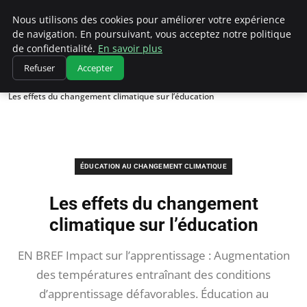
Climatedebtagents
Nous utilisons des cookies pour améliorer votre expérience
de navigation. En poursuivant, vous acceptez notre politique
de confidentialité.
En savoir plus
Refuser
Accepter
Accueil
Éducation au changement climatique
Les effets du changement climatique sur l’éducation
ÉDUCATION AU CHANGEMENT CLIMATIQUE
Les effets du changement
climatique sur l’éducation
EN BREF Impact sur l’apprentissage : Augmentation
des températures entraînant des conditions
d’apprentissage défavorables. Éducation au