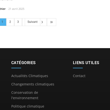
thier
21 avril 2025
1
2
3
Suivant
CATÉGORIES
LIENS UTILES
Actualités Climatiques
Contact
Changements climatiques
Conservation de
l'environnement
Politique climatique