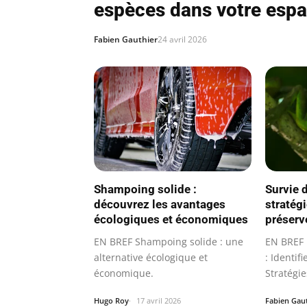
espèces dans votre espa
Fabien Gauthier
24 avril 2026
Shampoing solide :
Survie 
découvrez les avantages
stratég
écologiques et économiques
préserve
EN BREF Shampoing solide : une
EN BREF 
alternative écologique et
: Identif
économique.
Stratégie
Hugo Roy
17 avril 2026
Fabien Gau