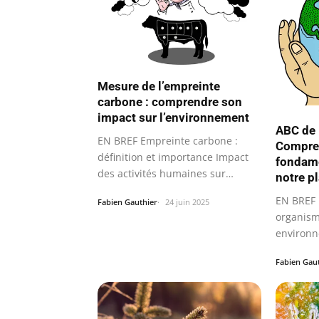
Mesure de l’empreinte
carbone : comprendre son
impact sur l’environnement
ABC de l
EN BREF Empreinte carbone :
Compren
définition et importance Impact
fondame
des activités humaines sur…
notre p
EN BREF 
Fabien Gauthier
24 juin 2025
organism
environn
biodivers
Fabien Gau