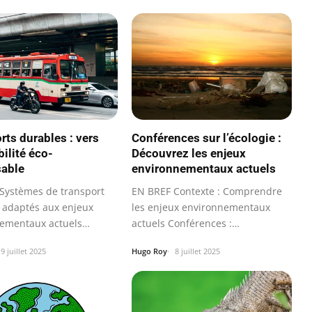
rts durables : vers
Conférences sur l’écologie :
ilité éco-
Découvrez les enjeux
sable
environnementaux actuels
Systèmes de transport
EN BREF Contexte : Comprendre
 adaptés aux enjeux
les enjeux environnementaux
ementaux actuels
actuels Conférences :
 de…
Plateforme…
9 juillet 2025
Hugo Roy
8 juillet 2025