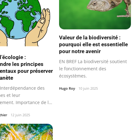
Valeur de la biodiversité :
pourquoi elle est essentielle
pour notre avenir
’écologie :
EN BREF La biodiversité soutient
dre les principes
le fonctionnement des
ntaux pour préserver
écosystèmes.
lanète
Interdépendance des
Hugo Roy
10 juin 2025
es et leur
ement. Importance de la
ité pour la…
thier
12 juin 2025