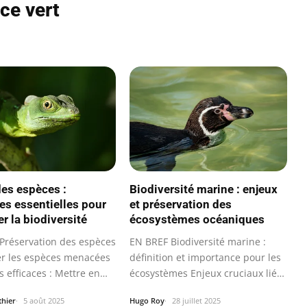
ce vert
des espèces :
Biodiversité marine : enjeux
ies essentielles pour
et préservation des
r la biodiversité
écosystèmes océaniques
Préservation des espèces
EN BREF Biodiversité marine :
ier les espèces menacées
définition et importance pour les
s efficaces : Mettre en…
écosystèmes Enjeux cruciaux liés
à…
thier
5 août 2025
Hugo Roy
28 juillet 2025