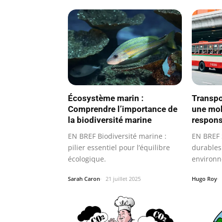
Écosystème marin :
Transpo
Comprendre l’importance de
une mob
la biodiversité marine
respon
EN BREF Biodiversité marine :
EN BREF 
pilier essentiel pour l’équilibre
durables
écologique.
environn
Réseaux
Sarah Caron
21 juillet 2025
Hugo Roy