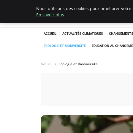
Nous utilisons des cookies pour améliorer votre 
Climatedebtagen
En savoir plus
ACCUEIL
ACTUALITÉS CLIMATIQUES
CHANGEMENTS 
ÉCOLOGIE ET BIODIVERSITÉ
ÉDUCATION AU CHANGEME
Accueil
Écologie et Biodiversité