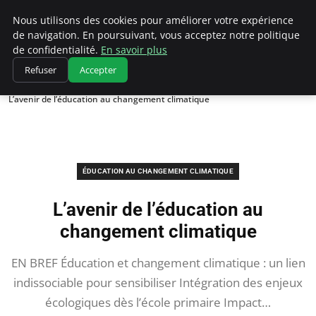
Climatedebtagents
Nous utilisons des cookies pour améliorer votre expérience
de navigation. En poursuivant, vous acceptez notre politique
de confidentialité.
En savoir plus
Refuser
Accepter
Accueil
Éducation au changement climatique
L’avenir de l’éducation au changement climatique
ÉDUCATION AU CHANGEMENT CLIMATIQUE
L’avenir de l’éducation au
changement climatique
EN BREF Éducation et changement climatique : un lien
indissociable pour sensibiliser Intégration des enjeux
écologiques dès l’école primaire Impact…