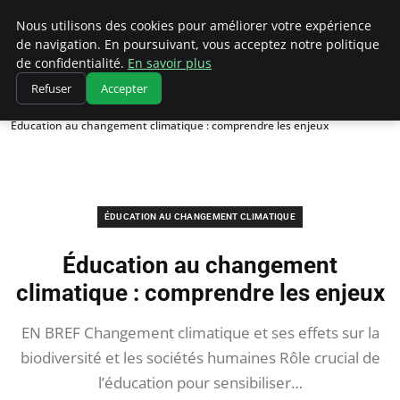
Climatedebtagents
Nous utilisons des cookies pour améliorer votre expérience
de navigation. En poursuivant, vous acceptez notre politique
de confidentialité.
En savoir plus
Refuser
Accepter
Accueil
Éducation au changement climatique
Éducation au changement climatique : comprendre les enjeux
ÉDUCATION AU CHANGEMENT CLIMATIQUE
Éducation au changement
climatique : comprendre les enjeux
EN BREF Changement climatique et ses effets sur la
biodiversité et les sociétés humaines Rôle crucial de
l’éducation pour sensibiliser…