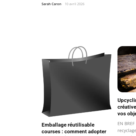
Sarah Caron
10 avril 2026
Upcycli
créativ
vos obj
EN BREF 
Emballage réutilisable
recyclag
courses : comment adopter