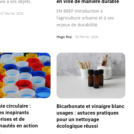
en ville de manière durable
ie à vos objets.
EN BREF Introduction à
27 février 2026
l’agriculture urbaine et à ses
enjeux de durabilité.
Hugo Roy
20 février 2026
e circulaire :
Bicarbonate et vinaigre blanc
s inspirants
usages : astuces pratiques
rises et de
pour un nettoyage
autés en action
écologique réussi