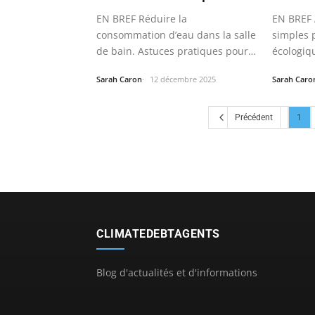
EN BREF Réduire la
EN BREF 
consommation d’eau dans la salle
simples 
de bain. Astuces pratiques pour
écologiq
un usage…
Sarah Caron
12 décembre 2025
Sarah Caro
Précédent
1
CLIMATEDEBTAGENTS
Blog d'actualités et d'informations