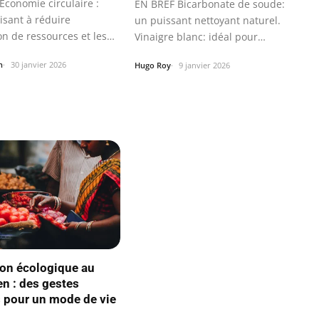
Économie circulaire :
EN BREF Bicarbonate de soude:
isant à réduire
un puissant nettoyant naturel.
ion de ressources et les
Vinaigre blanc: idéal pour
désinfecter…
n
30 janvier 2026
Hugo Roy
9 janvier 2026
ion écologique au
en : des gestes
 pour un mode de vie