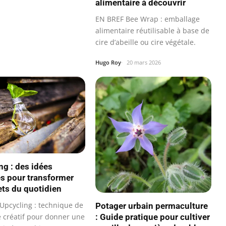
alimentaire à découvrir
EN BREF Bee Wrap : emballage
alimentaire réutilisable à base de
cire d’abeille ou cire végétale.
Hugo Roy
20 mars 2026
ng : des idées
es pour transformer
ets du quotidien
Upcycling : technique de
Potager urbain permaculture
: Guide pratique pour cultiver
e créatif pour donner une