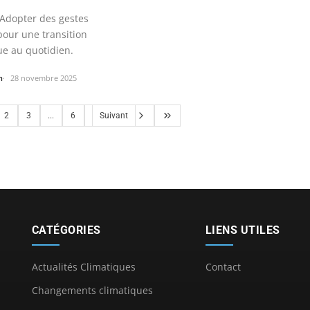
Adopter des gestes
pour une transition
ue au quotidien.
n
28 novembre 2025
2
3
...
6
Suivant
CATÉGORIES
LIENS UTILES
Actualités Climatiques
Contact
Changements climatiques