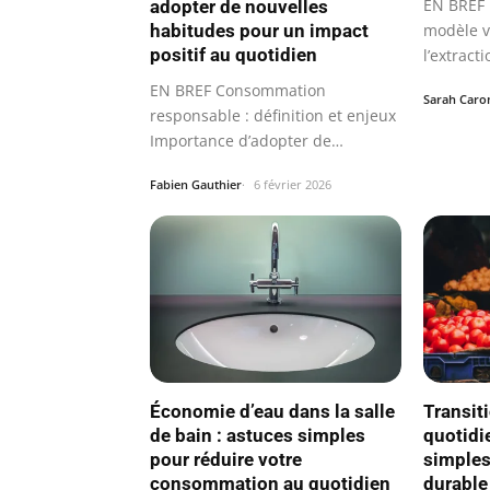
EN BREF 
adopter de nouvelles
habitudes pour un impact
modèle v
positif au quotidien
l’extract
déchets.
EN BREF Consommation
Sarah Caro
responsable : définition et enjeux
Importance d’adopter de
nouvelles habitudes…
Fabien Gauthier
6 février 2026
Économie d’eau dans la salle
Transit
de bain : astuces simples
quotidi
pour réduire votre
simples
consommation au quotidien
durable