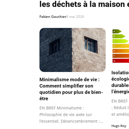
les déchets à la maison 
Fabien Gauthier
8 mai 2026
Isolati
écologi
Minimalisme mode de vie :
durable
Comment simplifier son
l’énergi
quotidien pour plus de bien-
être
EN BREF 
: Réduit 
EN BREF Minimalisme :
et amélio
Philosophie de vie axée sur
l’essentiel. Désencombrement :
Hugo Roy
Évaluation et tri…