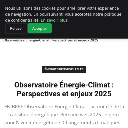
Climatedebtagents
Nous utilisons des cookies pour améliorer votre expérience
de navigation. En poursuivant, vous acceptez notre politique
de confidentialité.
En savoir plus
Refuser
Accepter
Accueil
Énergies Renouvelables
Observatoire Énergie-Climat : Perspectives et enjeux 2025
ÉNERGIES RENOUVELABLES
Observatoire Énergie-Climat :
Perspectives et enjeux 2025
EN BREF Observatoire Énergie-Climat : acteur clé de la
transition énergétique. Perspectives 2025 : enjeux
pour l’avenir énergétique. Changements climatiques…