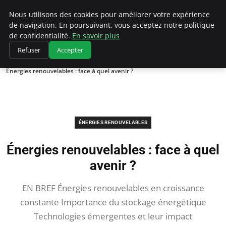
Climatedebtagents
Nous utilisons des cookies pour améliorer votre expérience
de navigation. En poursuivant, vous acceptez notre politique
de confidentialité.
En savoir plus
Refuser
Accepter
Accueil
Énergies Renouvelables
Énergies renouvelables : face à quel avenir ?
ÉNERGIES RENOUVELABLES
Énergies renouvelables : face à quel
avenir ?
EN BREF Énergies renouvelables en croissance
constante Importance du stockage énergétique
Technologies émergentes et leur impact