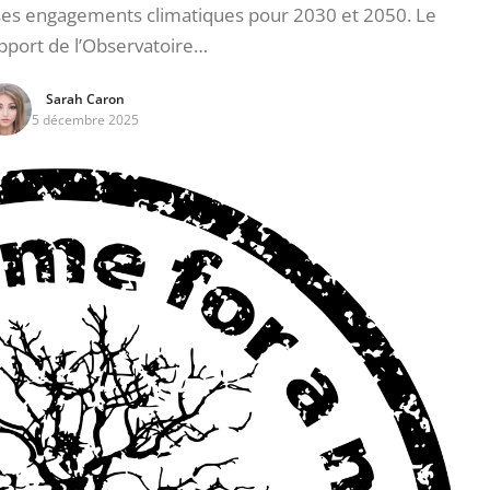
 ses engagements climatiques pour 2030 et 2050. Le
pport de l’Observatoire…
Sarah Caron
5 décembre 2025