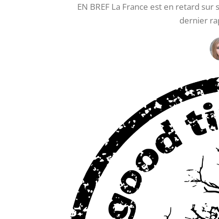
EN BREF La France est en retard sur
dernier ra