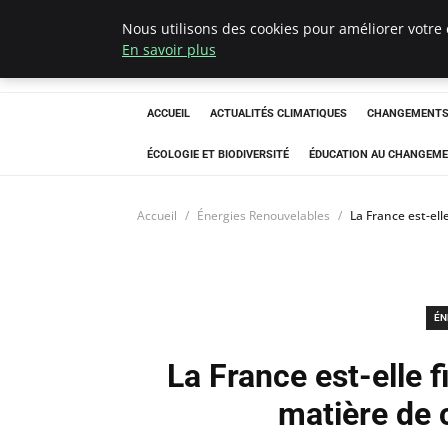
Nous utilisons des cookies pour améliorer votre 
Climatedebtagen
En savoir plus
ACCUEIL
ACTUALITÉS CLIMATIQUES
CHANGEMENTS 
ÉCOLOGIE ET BIODIVERSITÉ
ÉDUCATION AU CHANGEME
Accueil
Énergies Renouvelables
La France est-ell
ÉN
La France est-elle 
matière de c