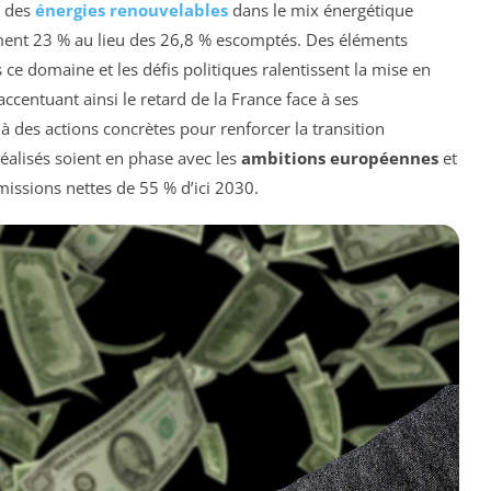
t des
énergies renouvelables
dans le mix énergétique
lement 23 % au lieu des 26,8 % escomptés. Des éléments
ce domaine et les défis politiques ralentissent la mise en
ccentuant ainsi le retard de la France face à ses
 des actions concrètes pour renforcer la transition
éalisés soient en phase avec les
ambitions européennes
et
issions nettes de 55 % d’ici 2030.