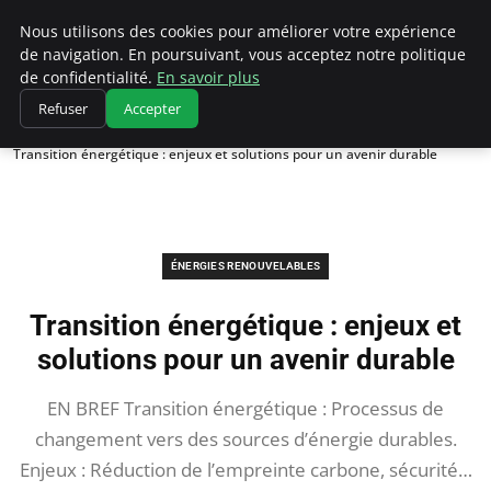
Climatedebtagents
Nous utilisons des cookies pour améliorer votre expérience
de navigation. En poursuivant, vous acceptez notre politique
de confidentialité.
En savoir plus
Refuser
Accepter
Accueil
Énergies Renouvelables
Transition énergétique : enjeux et solutions pour un avenir durable
ÉNERGIES RENOUVELABLES
Transition énergétique : enjeux et
solutions pour un avenir durable
EN BREF Transition énergétique : Processus de
changement vers des sources d’énergie durables.
Enjeux : Réduction de l’empreinte carbone, sécurité…