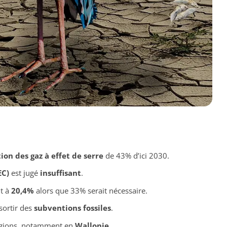
ion des gaz à effet de serre
de 43% d’ici 2030.
EC)
est jugé
insuffisant
.
t à
20,4%
alors que 33% serait nécessaire.
sortir des
subventions fossiles
.
régions, notamment en
Wallonie
.