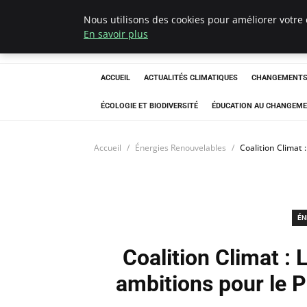
Nous utilisons des cookies pour améliorer votre 
Climatedebtagen
En savoir plus
ACCUEIL
ACTUALITÉS CLIMATIQUES
CHANGEMENTS 
ÉCOLOGIE ET BIODIVERSITÉ
ÉDUCATION AU CHANGEME
Accueil
Énergies Renouvelables
Coalition Climat 
ÉN
Coalition Climat : 
ambitions pour le P