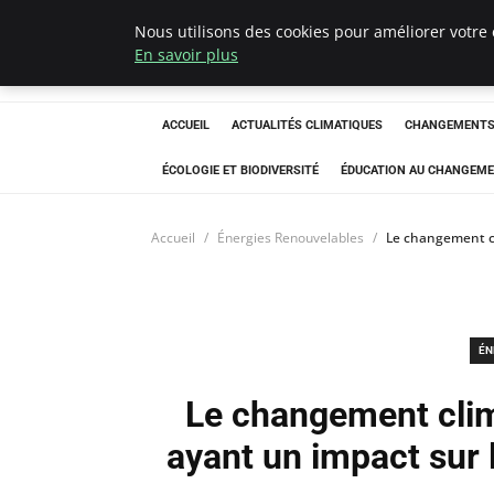
Nous utilisons des cookies pour améliorer votre 
Climatedebtagen
En savoir plus
ACCUEIL
ACTUALITÉS CLIMATIQUES
CHANGEMENTS 
ÉCOLOGIE ET BIODIVERSITÉ
ÉDUCATION AU CHANGEME
Accueil
Énergies Renouvelables
Le changement cl
ÉN
Le changement clima
ayant un impact sur 