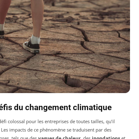
défis du changement climatique
fi colossal pour les entreprises de toutes tailles, qu’il
. Les impacts de ce phénomène se traduisent par des
nses, tels que des
vagues de chaleur
, des
inondations
et