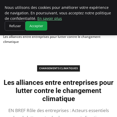
Climatedebtagents
Nous utilisons des cookies pour améliorer votre expérience
de navigation. En poursuivant, vous acceptez notre politique
de confidentialité.
En savoir plus
Refuser
Accepter
Accueil
Changements climatiques
Les alliances entre entreprises pour lutter contre le changement
climatique
CHANGEMENTS CLIMATIQUES
Les alliances entre entreprises pour
lutter contre le changement
climatique
EN BREF Rôle des entreprises : Acteurs essentiels