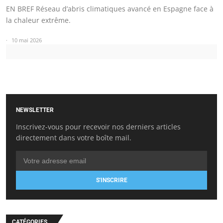
EN BREF Réseau d’abris climatiques avancé en Espagne face à
la chaleur extrême.
10 mai 2026
NEWSLETTER
Inscrivez-vous pour recevoir nos derniers articles
directement dans votre boîte mail.
S'INSCRIRE
CATÉGORIES