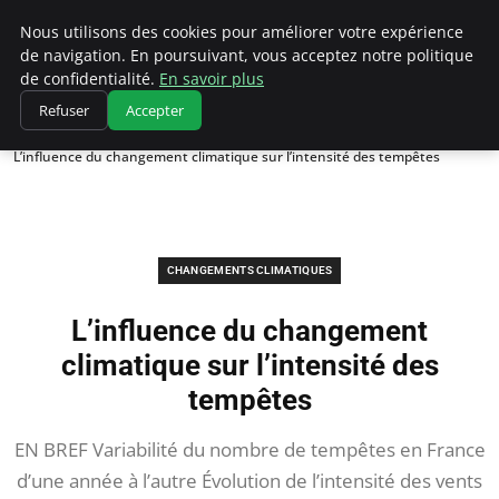
Climatedebtagents
Nous utilisons des cookies pour améliorer votre expérience
de navigation. En poursuivant, vous acceptez notre politique
de confidentialité.
En savoir plus
Refuser
Accepter
Accueil
Changements climatiques
L’influence du changement climatique sur l’intensité des tempêtes
CHANGEMENTS CLIMATIQUES
L’influence du changement
climatique sur l’intensité des
tempêtes
EN BREF Variabilité du nombre de tempêtes en France
d’une année à l’autre Évolution de l’intensité des vents