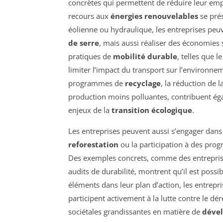
concrètes qui permettent de réduire leur emp
recours aux
énergies renouvelables
se prés
éolienne ou hydraulique, les entreprises pe
de serre
, mais aussi réaliser des économies 
pratiques de
mobilité durable
, telles que l
limiter l’impact du transport sur l’environne
programmes de
recyclage
, la réduction de
production moins polluantes, contribuent éga
enjeux de la
transition écologique
.
Les entreprises peuvent aussi s’engager dans d
reforestation
ou la participation à des prog
Des exemples concrets, comme des entreprise
audits de durabilité, montrent qu’il est possib
éléments dans leur plan d’action, les entrepr
participent activement à la lutte contre le dé
sociétales grandissantes en matière de
déve