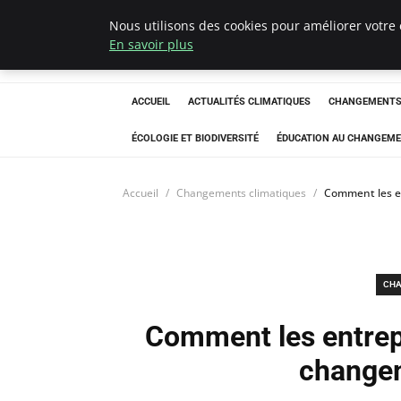
Nous utilisons des cookies pour améliorer votre 
Climatedebtagen
En savoir plus
ACCUEIL
ACTUALITÉS CLIMATIQUES
CHANGEMENTS 
ÉCOLOGIE ET BIODIVERSITÉ
ÉDUCATION AU CHANGEME
Accueil
Changements climatiques
Comment les en
CHA
Comment les entrepr
changem