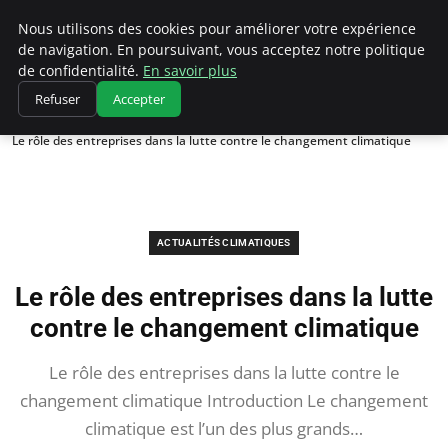
Climatedebtagents
Nous utilisons des cookies pour améliorer votre expérience
de navigation. En poursuivant, vous acceptez notre politique
de confidentialité.
En savoir plus
Refuser
Accepter
Accueil
Actualités Climatiques
Le rôle des entreprises dans la lutte contre le changement climatique
ACTUALITÉS CLIMATIQUES
Le rôle des entreprises dans la lutte
contre le changement climatique
Le rôle des entreprises dans la lutte contre le
changement climatique Introduction Le changement
climatique est l’un des plus grands…