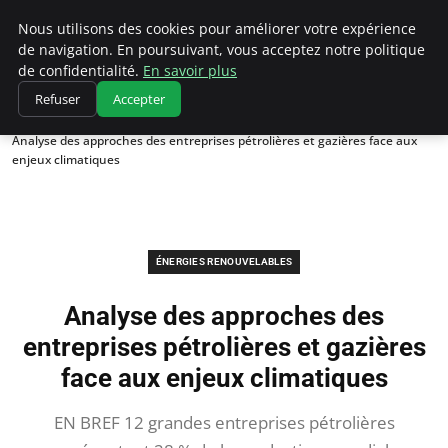
Climatedebtagents
Nous utilisons des cookies pour améliorer votre expérience
de navigation. En poursuivant, vous acceptez notre politique
de confidentialité.
En savoir plus
Refuser
Accepter
Accueil
Énergies Renouvelables
Analyse des approches des entreprises pétrolières et gazières face aux
enjeux climatiques
ÉNERGIES RENOUVELABLES
Analyse des approches des
entreprises pétrolières et gazières
face aux enjeux climatiques
EN BREF 12 grandes entreprises pétrolières