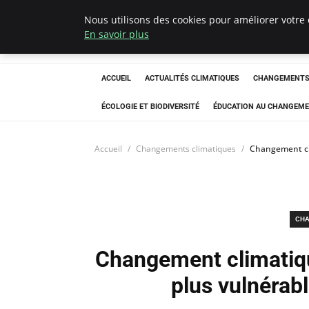
Nous utilisons des cookies pour améliorer votre 
Climatedebtagen
En savoir plus
ACCUEIL
ACTUALITÉS CLIMATIQUES
CHANGEMENTS 
ÉCOLOGIE ET BIODIVERSITÉ
ÉDUCATION AU CHANGEME
Accueil
Changements climatiques
Changement cli
CHA
Changement climatiqu
plus vulnérabl