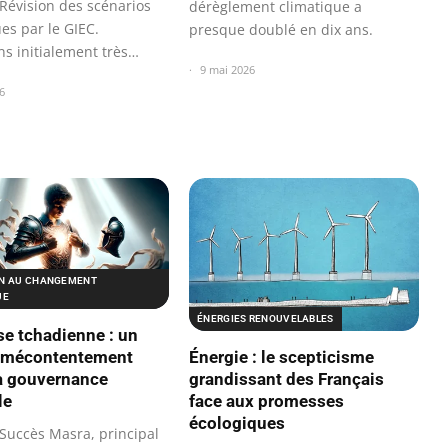
Révision des scénarios
dérèglement climatique a
es par le GIEC.
presque doublé en dix ans.
ns initialement très
9 mai 2026
es…
6
N AU CHANGEMENT
UE
ÉNERGIES RENOUVELABLES
e tchadienne : un
e mécontentement
Énergie : le scepticisme
la gouvernance
grandissant des Français
le
face aux promesses
écologiques
Succès Masra, principal