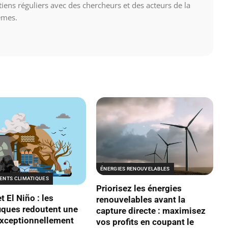
tiens réguliers avec des chercheurs et des acteurs de la
èmes.
ÉNERGIES RENOUVELABLES
NTS CLIMATIQUES
Priorisez les énergies
t El Niño : les
renouvelables avant la
fiques redoutent une
capture directe : maximisez
xceptionnellement
vos profits en coupant le