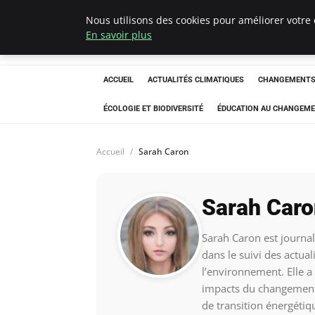
Nous utilisons des cookies pour améliorer votre 
Climatedebtagen
En savoir plus
ACCUEIL
ACTUALITÉS CLIMATIQUES
CHANGEMENTS 
ÉCOLOGIE ET BIODIVERSITÉ
ÉDUCATION AU CHANGEME
Accueil
Sarah Caron
Sarah Caro
Sarah Caron est journal
dans le suivi des actua
l’environnement. Elle a
impacts du changement c
de transition énergétiqu