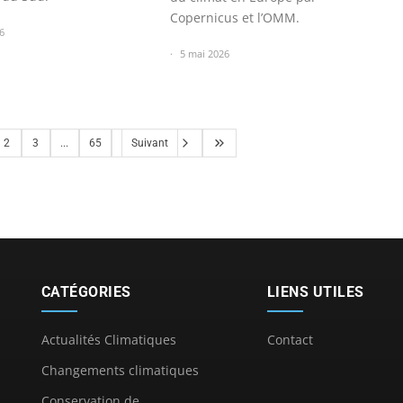
Copernicus et l’OMM.
6
5 mai 2026
2
3
...
65
Suivant
CATÉGORIES
LIENS UTILES
Actualités Climatiques
Contact
Changements climatiques
Conservation de