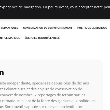
expérience de navigation. En poursuivant, vous acceptez notre polit
ts
CLIMATIQUES
CONSERVATION DE L'ENVIRONNEMENT
POLITIQUE CLIMATIQUE
NT CLIMATIQUE
ÉNERGIES RENOUVELABLES
n
iste indépendante, spécialisée depuis plus de dix ans
lités climatiques et des enjeux de conservation de
 couvert de nombreux reportages de terrain sur les
limatique, allant de la fonte des glaciers aux politiques
e. Son travail s’appuie sur une veille scientifique