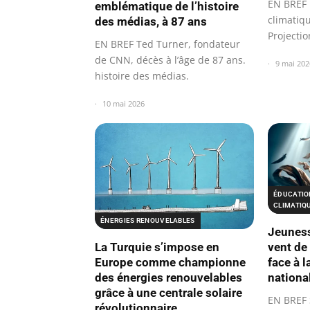
EN BREF 
emblématique de l’histoire
climatiqu
des médias, à 87 ans
Projectio
EN BREF Ted Turner, fondateur
alarmist
de CNN, décès à l’âge de 87 ans.
9 mai 202
histoire des médias.
10 mai 2026
ÉDUCATIO
CLIMATIQ
ÉNERGIES RENOUVELABLES
Jeuness
La Turquie s’impose en
vent d
Europe comme championne
face à 
des énergies renouvelables
nationa
grâce à une centrale solaire
EN BREF 
révolutionnaire