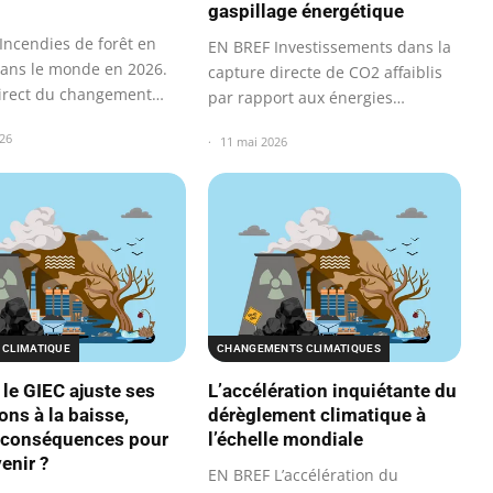
gaspillage énergétique
Incendies de forêt en
EN BREF Investissements dans la
ans le monde en 2026.
capture directe de CO2 affaiblis
irect du changement
par rapport aux énergies…
ue…
26
11 mai 2026
 CLIMATIQUE
CHANGEMENTS CLIMATIQUES
 le GIEC ajuste ses
L’accélération inquiétante du
ons à la baisse,
dérèglement climatique à
 conséquences pour
l’échelle mondiale
enir ?
EN BREF L’accélération du