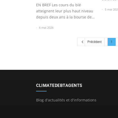
EN BREF Les cours du blé
5 mai 202
atteignent leur plus haut niveau
depuis deux ans à la bourse de
Chicago.
6 mai 2026
Précédent
1
CLIMATEDEBTAGENTS
Blog d'actualités et d'informations