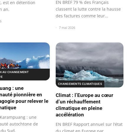
EN BREF 79 % des Français
, est en détention
classent la lutte contre la hausse
n an.
des factures comme leur
6
priorité…
7 mai 2026
N AU CHANGEMENT
UE
CHANGEMENTS CLIMATIQUES
uang : une
auté pionnière en
Climat : l’Europe au cœur
gogie pour relever le
d’un réchauffement
imatique
climatique en pleine
accélération
 Karampuang : une
uté autochtone de
EN BREF Rapport annuel sur l’état
 du Sud.
du climat en Europe par