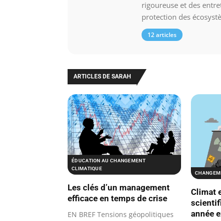
rigoureuse et des entre
protection des écosyst
12 articles
ARTICLES DE SARAH
ÉDUCATION AU CHANGEMENT
CLIMATIQUE
CHANGEME
Les clés d’un management
Climat e
efficace en temps de crise
scienti
année e
EN BREF Tensions géopolitiques