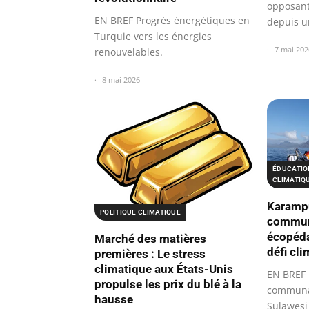
opposant
EN BREF Progrès énergétiques en
depuis u
Turquie vers les énergies
7 mai 202
renouvelables.
8 mai 2026
ÉDUCATIO
CLIMATIQ
Karamp
POLITIQUE CLIMATIQUE
commun
écopéda
Marché des matières
défi cl
premières : Le stress
climatique aux États-Unis
EN BREF
propulse les prix du blé à la
communa
hausse
Sulawesi