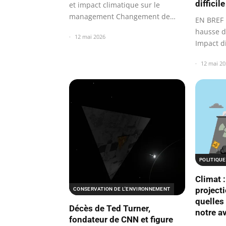
difficile
et impact climatique sur le
management Changement de
EN BREF 
paradigme…
hausse d
12 mai 2026
Impact d
climatiq
12 mai 20
POLITIQUE
Climat :
projecti
CONSERVATION DE L'ENVIRONNEMENT
quelles
Décès de Ted Turner,
notre av
fondateur de CNN et figure