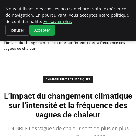
Climatedebtagents
Nous utilisons des cookies pour améliorer votre expérience
de navigation. En poursuivant, vous acceptez notre politique
de confidentialité.
En savoir plus
Refuser
Accepter
Accueil
Changements climatiques
L’impact du changement climatique sur l’intensité et la fréquence des
vagues de chaleur
CHANGEMENTS CLIMATIQUES
L’impact du changement climatique
sur l’intensité et la fréquence des
vagues de chaleur
EN BREF Les vagues de chaleur sont de plus en plus