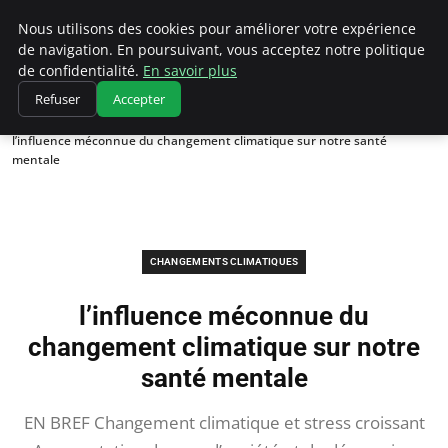
Climatedebtagents
Nous utilisons des cookies pour améliorer votre expérience
de navigation. En poursuivant, vous acceptez notre politique
de confidentialité.
En savoir plus
Refuser
Accepter
Accueil
Changements climatiques
l’influence méconnue du changement climatique sur notre santé
mentale
CHANGEMENTS CLIMATIQUES
l’influence méconnue du
changement climatique sur notre
santé mentale
EN BREF Changement climatique et stress croissant