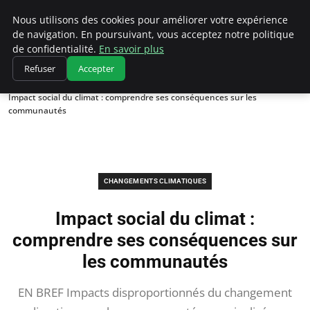
Climatedebtagents
Nous utilisons des cookies pour améliorer votre expérience
de navigation. En poursuivant, vous acceptez notre politique
de confidentialité.
En savoir plus
Refuser
Accepter
Accueil
Changements climatiques
Impact social du climat : comprendre ses conséquences sur les
communautés
CHANGEMENTS CLIMATIQUES
Impact social du climat :
comprendre ses conséquences sur
les communautés
EN BREF Impacts disproportionnés du changement