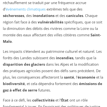
réchauffement se traduit par une fréquence accrue
d’
événements climatiques
extrêmes tels que des
sécheresses
, des
inondations
et des
canicules
. Chaque
région fait face à des
vulnérabilités
spécifiques, que ce soit
la diminution des débits des rivières comme la Loire ou la
montée des eaux affectant des villes côtières comme
Saint-
Malo
.
Les impacts s’étendent au patrimoine culturel et naturel. Les
forêts des Landes subissent des
incendies
, tandis que la
disparition des glaciers
dans les Alpes et la modification
des pratiques agricoles posent des défis sans précédent. De
plus, les conséquences affecteront la
santé
, l’
économie
et la
biodiversité
, et cela dépendra fortement des
émissions de
gaz à effet de serre
futures.
Face à ce défi, les
collectivités
et l’
État
ont un rôle
fondamental à jouer. En favorisant des politiques de justice