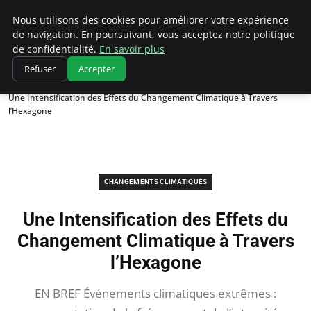
Climatedebtagents
Nous utilisons des cookies pour améliorer votre expérience
de navigation. En poursuivant, vous acceptez notre politique
de confidentialité.
En savoir plus
Refuser
Accepter
Accueil
Changements climatiques
Une Intensification des Effets du Changement Climatique à Travers
l’Hexagone
CHANGEMENTS CLIMATIQUES
Une Intensification des Effets du
Changement Climatique à Travers
l’Hexagone
EN BREF Événements climatiques extrêmes :