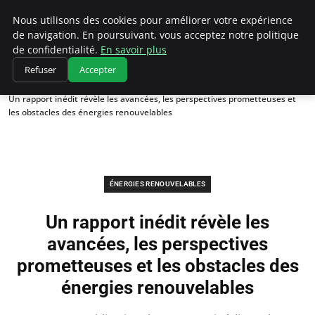
Climatedebtagents
Nous utilisons des cookies pour améliorer votre expérience
de navigation. En poursuivant, vous acceptez notre politique
de confidentialité.
En savoir plus
Refuser
Accepter
Accueil
Énergies Renouvelables
Un rapport inédit révèle les avancées, les perspectives prometteuses et
les obstacles des énergies renouvelables
ÉNERGIES RENOUVELABLES
Un rapport inédit révèle les
avancées, les perspectives
prometteuses et les obstacles des
énergies renouvelables