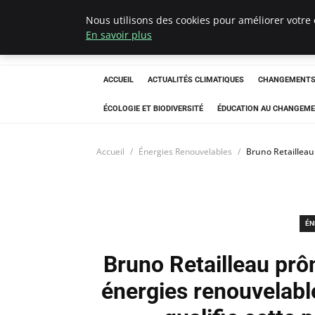
Nous utilisons des cookies pour améliorer votre 
Climatedebtagen
En savoir plus
ACCUEIL
ACTUALITÉS CLIMATIQUES
CHANGEMENTS 
ÉCOLOGIE ET BIODIVERSITÉ
ÉDUCATION AU CHANGEME
Accueil
Énergies Renouvelables
Bruno Retailleau
ÉN
Bruno Retailleau prô
énergies renouvelab