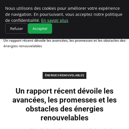
Climatedebtagents
Nous utilisons des cookies pour améliorer votre expérience
de navigation. En poursuivant, vous acceptez notre politique
de confidentialité.
En savoir plus
Refuser
Accepter
Accueil
Énergies Renouvelables
Un rapport récent dévoile les avancées, les promesses et les obstacles des
énergies renouvelables
ÉNERGIES RENOUVELABLES
Un rapport récent dévoile les
avancées, les promesses et les
obstacles des énergies
renouvelables