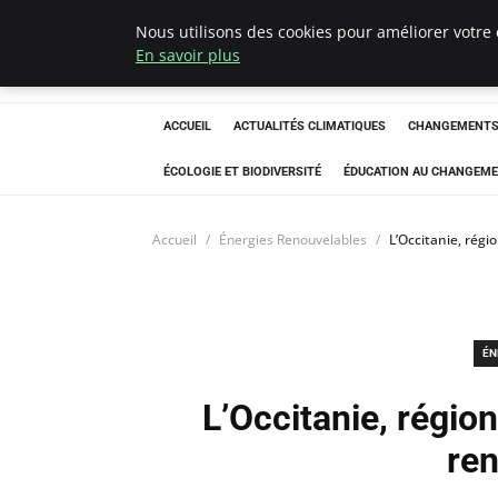
Nous utilisons des cookies pour améliorer votre 
Climatedebtagen
En savoir plus
ACCUEIL
ACTUALITÉS CLIMATIQUES
CHANGEMENTS 
ÉCOLOGIE ET BIODIVERSITÉ
ÉDUCATION AU CHANGEME
Accueil
Énergies Renouvelables
L’Occitanie, régi
ÉN
L’Occitanie, région
re