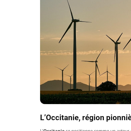
L’Occitanie, région pionni
L’
Occitanie
se positionne comme un acteur cl