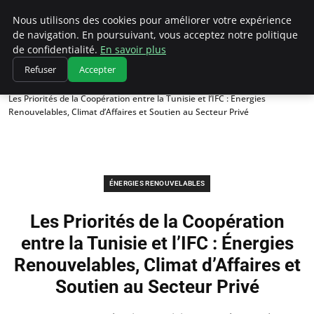
Climatedebtagents
Nous utilisons des cookies pour améliorer votre expérience
de navigation. En poursuivant, vous acceptez notre politique
de confidentialité.
En savoir plus
Refuser
Accepter
Accueil
Énergies Renouvelables
Les Priorités de la Coopération entre la Tunisie et l’IFC : Énergies
Renouvelables, Climat d’Affaires et Soutien au Secteur Privé
ÉNERGIES RENOUVELABLES
Les Priorités de la Coopération
entre la Tunisie et l’IFC : Énergies
Renouvelables, Climat d’Affaires et
Soutien au Secteur Privé