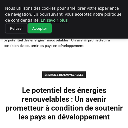
Climatedebtagents
Nous utilisons des cookies pour améliorer votre expérience
de navigation. En poursuivant, vous acceptez notre politique
de confidentialité.
En savoir plus
Refuser
Accepter
Accueil
Énergies Renouvelables
Le potentiel des énergies renouvelables : Un avenir prometteur à
condition de soutenir les pays en développement
ÉNERGIES RENOUVELABLES
Le potentiel des énergies
renouvelables : Un avenir
prometteur à condition de soutenir
les pays en développement