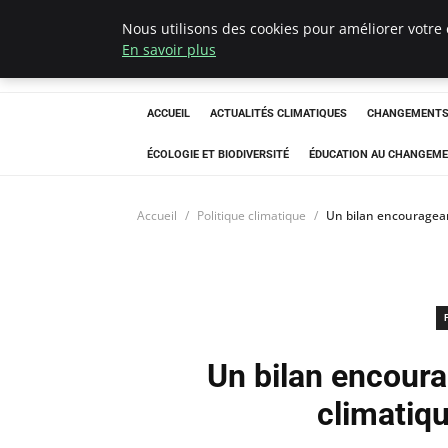
Nous utilisons des cookies pour améliorer votre 
Climatedebtagen
En savoir plus
ACCUEIL
ACTUALITÉS CLIMATIQUES
CHANGEMENTS 
ÉCOLOGIE ET BIODIVERSITÉ
ÉDUCATION AU CHANGEME
Accueil
Politique climatique
Un bilan encouragean
Un bilan encourag
climatiq