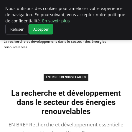
Climatedebtagents
Nous utilisons des cookies pour améliorer votre expérience
de navigation. En poursuivant, vous acceptez notre politique
de confidentialité.
En savoir plus
Refuser
Accepter
Accueil
Énergies Renouvelables
La recherche et développement dans le secteur des énergies
renouvelables
ÉNERGIES RENOUVELABLES
La recherche et développement
dans le secteur des énergies
renouvelables
EN BREF Recherche et développement essentielle