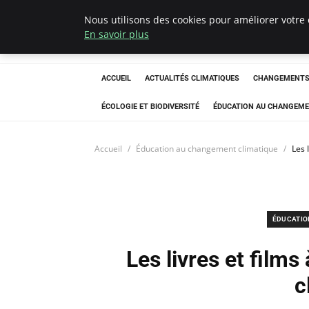
Nous utilisons des cookies pour améliorer votre 
Climatedebtagen
En savoir plus
ACCUEIL
ACTUALITÉS CLIMATIQUES
CHANGEMENTS 
ÉCOLOGIE ET BIODIVERSITÉ
ÉDUCATION AU CHANGEME
Accueil
Éducation au changement climatique
Les 
ÉDUCATIO
Les livres et films
c