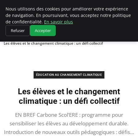
Climatedebtagents
Nous utilisons des cookies pour améliorer votre expérience
de navigation. En poursuivant, vous acceptez notre politique
de confidentialité.
En savoir plus
Refuser
Accepter
Accueil
Éducation au changement climatique
Les élèves et le changement climatique : un défi collectif
ÉDUCATION AU CHANGEMENT CLIMATIQUE
Les élèves et le changement
climatique : un défi collectif
EN BREF Carbone Scol’ERE : programme pour
sensibiliser les élèves au développement durable.
Introduction de nouveaux outils pédagogiques : défis…