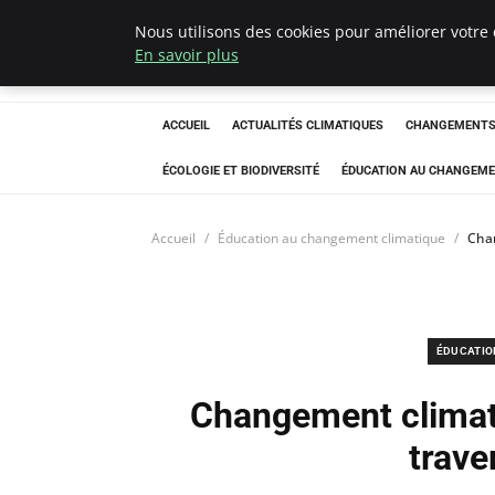
Nous utilisons des cookies pour améliorer votre 
Climatedebtagen
En savoir plus
ACCUEIL
ACTUALITÉS CLIMATIQUES
CHANGEMENTS 
ÉCOLOGIE ET BIODIVERSITÉ
ÉDUCATION AU CHANGEME
Accueil
Éducation au changement climatique
Chan
ÉDUCATIO
Changement climati
trave