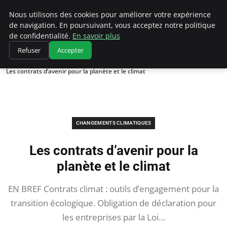
Climatedebtagents
Nous utilisons des cookies pour améliorer votre expérience
de navigation. En poursuivant, vous acceptez notre politique
de confidentialité.
En savoir plus
Refuser
Accepter
Accueil
Changements climatiques
Les contrats d’avenir pour la planète et le climat
CHANGEMENTS CLIMATIQUES
Les contrats d’avenir pour la
planète et le climat
EN BREF Contrats climat : outils d’engagement pour la
transition écologique. Obligation de déclaration pour
les entreprises par la Loi…