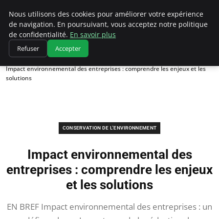
Climatedebtagents
Nous utilisons des cookies pour améliorer votre expérience
de navigation. En poursuivant, vous acceptez notre politique
de confidentialité.
En savoir plus
Refuser
Accepter
Accueil
Conservation de l'environnement
Impact environnemental des entreprises : comprendre les enjeux et les
solutions
CONSERVATION DE L'ENVIRONNEMENT
Impact environnemental des
entreprises : comprendre les enjeux
et les solutions
EN BREF Impact environnemental des entreprises : un