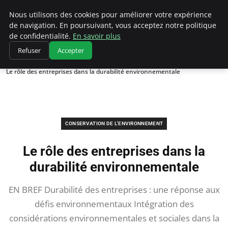
Climatedebtagents
Nous utilisons des cookies pour améliorer votre expérience
de navigation. En poursuivant, vous acceptez notre politique
de confidentialité.
En savoir plus
Refuser
Accepter
Accueil
Conservation de l'environnement
Le rôle des entreprises dans la durabilité environnementale
CONSERVATION DE L'ENVIRONNEMENT
Le rôle des entreprises dans la
durabilité environnementale
EN BREF Durabilité des entreprises : une réponse aux
défis environnementaux Intégration des
considérations environnementales et sociales dans la