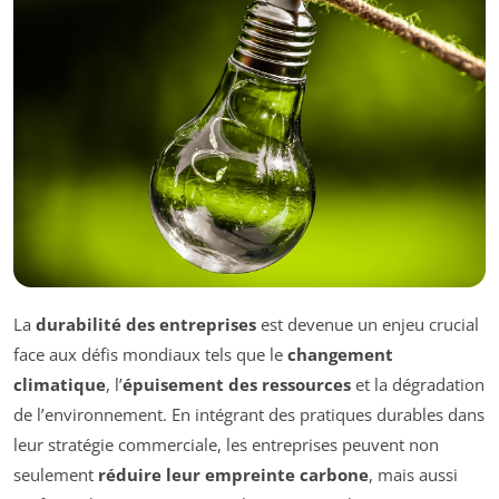
La
durabilité des entreprises
est devenue un enjeu crucial
face aux défis mondiaux tels que le
changement
climatique
, l’
épuisement des ressources
et la dégradation
de l’environnement. En intégrant des pratiques durables dans
leur stratégie commerciale, les entreprises peuvent non
seulement
réduire leur empreinte carbone
, mais aussi