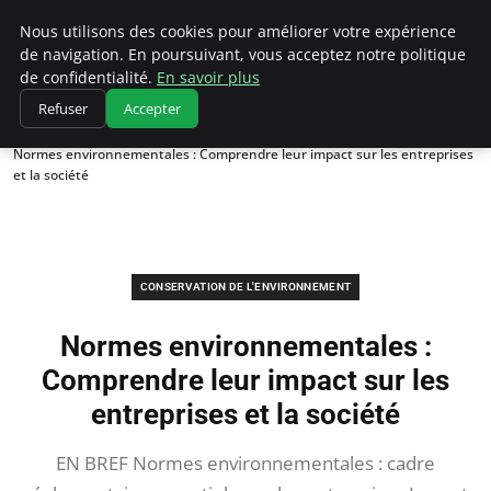
Climatedebtagents
Nous utilisons des cookies pour améliorer votre expérience
de navigation. En poursuivant, vous acceptez notre politique
de confidentialité.
En savoir plus
Refuser
Accepter
Accueil
Conservation de l'environnement
Normes environnementales : Comprendre leur impact sur les entreprises
et la société
CONSERVATION DE L'ENVIRONNEMENT
Normes environnementales :
Comprendre leur impact sur les
entreprises et la société
EN BREF Normes environnementales : cadre