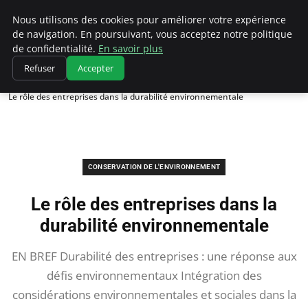
Climatedebtagents
Nous utilisons des cookies pour améliorer votre expérience
de navigation. En poursuivant, vous acceptez notre politique
de confidentialité.
En savoir plus
Refuser
Accepter
Accueil
Conservation de l'environnement
Le rôle des entreprises dans la durabilité environnementale
CONSERVATION DE L'ENVIRONNEMENT
Le rôle des entreprises dans la
durabilité environnementale
EN BREF Durabilité des entreprises : une réponse aux
défis environnementaux Intégration des
considérations environnementales et sociales dans la