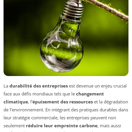
La
durabilité des entreprises
est devenue un enjeu crucial
face aux défis mondiaux tels que le
changement
climatique
, l’
épuisement des ressources
et la dégradation
de l’environnement. En intégrant des pratiques durables dans
leur stratégie commerciale, les entreprises peuvent non
seulement
réduire leur empreinte carbone
, mais aussi