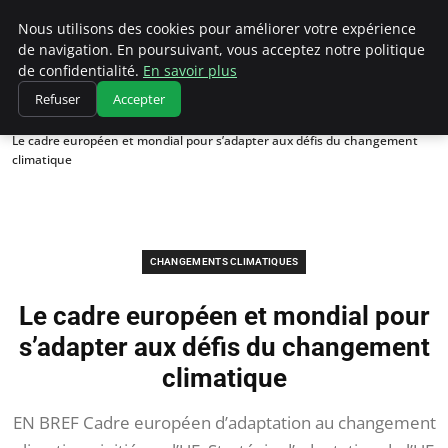
Climatedebtagents
Nous utilisons des cookies pour améliorer votre expérience
de navigation. En poursuivant, vous acceptez notre politique
de confidentialité.
En savoir plus
Refuser
Accepter
Accueil
Changements climatiques
Le cadre européen et mondial pour s’adapter aux défis du changement
climatique
CHANGEMENTS CLIMATIQUES
Le cadre européen et mondial pour
s’adapter aux défis du changement
climatique
EN BREF Cadre européen d’adaptation au changement