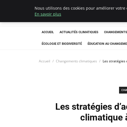
Nous utilisons des cookies pour améliorer votre 
Climatedebtagen
En savoir plus
ACCUEIL
ACTUALITÉS CLIMATIQUES
CHANGEMENTS 
ÉCOLOGIE ET BIODIVERSITÉ
ÉDUCATION AU CHANGEME
Accueil
Changements climatiques
Les stratégies
CHA
Les stratégies d
climatique 