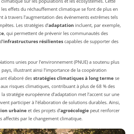
climatique sur les populations et les écosystèmes. Cette
es effets du réchauffement climatique se font de plus en
nt à travers l’augmentation des événements extrêmes tels
mpêtes. Les stratégies d’
adaptation
incluent, par exemple,
ce
, qui permettent de prévenir les communautés des
d’
infrastructures résilientes
capables de supporter des
 Nations unies pour l’environnement (PNUE) a soutenu plus
pays, illustrant ainsi l’importance de la coopération
ayant élaboré des
stratégies climatiques à long terme
se
e aux risques climatiques, contribuant à plus de 68 % des
 la stratégie européenne d’adaptation met l’accent sur une
ent participer à l’élaboration de solutions durables. Ainsi,
tion urbaine
et des projets d’
agroécologie
peut renforcer
es affectés par le changement climatique.