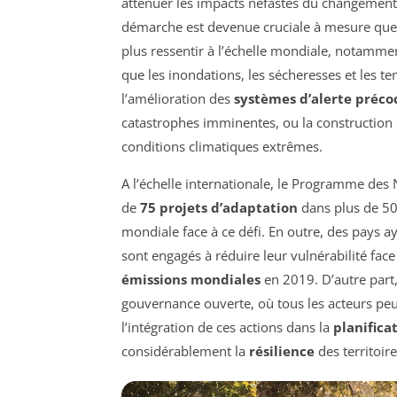
atténuer les impacts néfastes du changement 
démarche est devenue cruciale à mesure que l
plus ressentir à l’échelle mondiale, notamme
que les inondations, les sécheresses et les te
l’amélioration des
systèmes d’alerte préco
catastrophes imminentes, ou la construction 
conditions climatiques extrêmes.
A l’échelle internationale, le Programme des
de
75 projets d’adaptation
dans plus de 50 
mondiale face à ce défi. En outre, des pays 
sont engagés à réduire leur vulnérabilité fac
émissions mondiales
en 2019. D’autre part,
gouvernance ouverte, où tous les acteurs peuv
l’intégration de ces actions dans la
planifica
considérablement la
résilience
des territoir