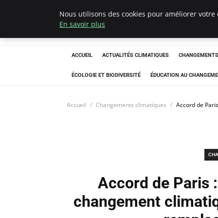
Nous utilisons des cookies pour améliorer votre 
Climatedebtagen
En savoir plus
ACCUEIL
ACTUALITÉS CLIMATIQUES
CHANGEMENTS 
ÉCOLOGIE ET BIODIVERSITÉ
ÉDUCATION AU CHANGEME
Accueil
Changements climatiques
Accord de Pari
CHA
Accord de Paris :
changement climatiq