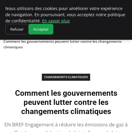
Climatedebtagents
Nous utilisons des cookies pour améliorer votre expérience
de navigation. En poursuivant, vous acceptez notre politique
de confidentialité.
En savoir plus
Refuser
Accepter
Accueil
Changements climatiques
Comment les gouvernements peuvent lutter contre les changements
climatiques
CHANGEMENTS CLIMATIQUES
Comment les gouvernements
peuvent lutter contre les
changements climatiques
EN BREF Engagement à réduire les émissions de gaz à