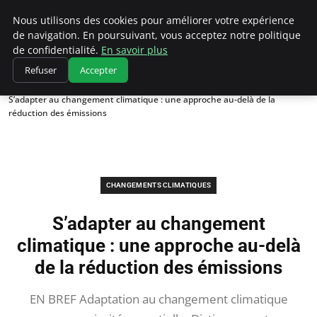
Climatedebtagents
Nous utilisons des cookies pour améliorer votre expérience
de navigation. En poursuivant, vous acceptez notre politique
de confidentialité.
En savoir plus
Refuser
Accepter
Accueil
Changements climatiques
S’adapter au changement climatique : une approche au-delà de la
réduction des émissions
CHANGEMENTS CLIMATIQUES
S’adapter au changement
climatique : une approche au-delà
de la réduction des émissions
EN BREF Adaptation au changement climatique