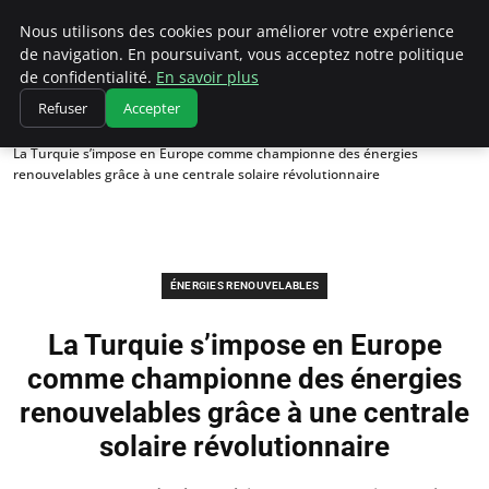
Climatedebtagents
Nous utilisons des cookies pour améliorer votre expérience
de navigation. En poursuivant, vous acceptez notre politique
de confidentialité.
En savoir plus
Refuser
Accepter
Accueil
Énergies Renouvelables
La Turquie s’impose en Europe comme championne des énergies
renouvelables grâce à une centrale solaire révolutionnaire
ÉNERGIES RENOUVELABLES
La Turquie s’impose en Europe
comme championne des énergies
renouvelables grâce à une centrale
solaire révolutionnaire