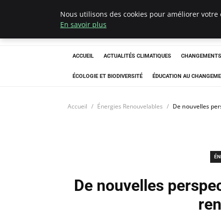
Nous utilisons des cookies pour améliorer votre 
Climatedebtagen
En savoir plus
ACCUEIL
ACTUALITÉS CLIMATIQUES
CHANGEMENTS 
ÉCOLOGIE ET BIODIVERSITÉ
ÉDUCATION AU CHANGEME
Accueil
Énergies Renouvelables
De nouvelles per
ÉN
De nouvelles perspec
re