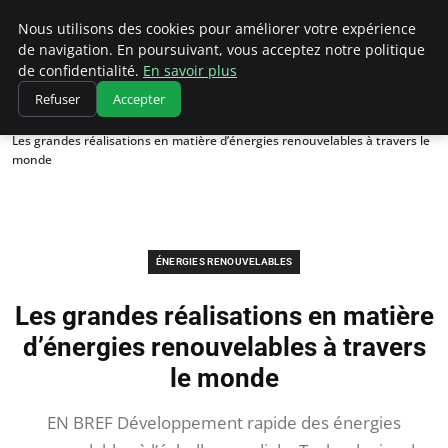
Climatedebtagents
Nous utilisons des cookies pour améliorer votre expérience
de navigation. En poursuivant, vous acceptez notre politique
de confidentialité.
En savoir plus
Refuser
Accepter
Accueil
Énergies Renouvelables
Les grandes réalisations en matière d’énergies renouvelables à travers le
monde
ÉNERGIES RENOUVELABLES
Les grandes réalisations en matière
d’énergies renouvelables à travers
le monde
EN BREF Développement rapide des énergies